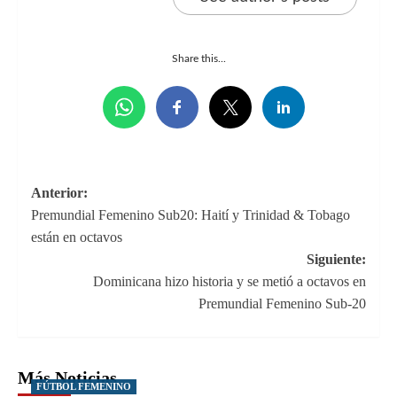
Share this...
Navegación
Anterior:
Premundial Femenino Sub20: Haití y Trinidad & Tobago
de
están en octavos
entradas
Siguiente:
Dominicana hizo historia y se metió a octavos en
Premundial Femenino Sub-20
Más Noticias
FÚTBOL FEMENINO