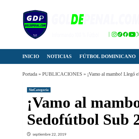
Saltar
al
contenido
INICIO
NOTICIAS
FÚTBOL DOMINICANO
Portada
»
PUBLICACIONES
»
¡Vamo al mambo! Llegó el 
SinCategoria
¡Vamo al mambo! 
Sedofútbol Sub 
septiembre 22, 2019