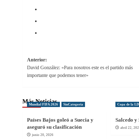
Navegación
Anterior:
David González: «Para nosotros este es el partido más
de
importante que podemos tener»
entradas
Más Noticias
Mundial FIFA 2026
SinCategoria
Copa de la L
Países Bajos goleó a Suecia y
Salcedo y 
aseguró su clasificación
abril 22, 20
junio 20, 2026