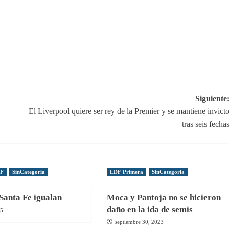
Siguiente
El Liverpool quiere ser rey de la Premier y se mantiene invict
tras seis fecha
DF
SinCategoria
LDF Primera
SinCategoria
Santa Fe igualan
Moca y Pantoja no se hicieron
daño en la ida de semis
25
septiembre 30, 2023