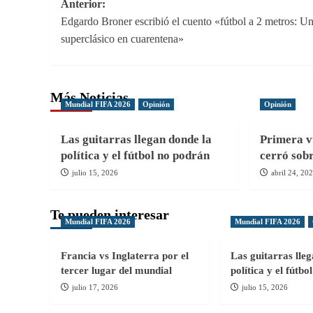
Navegación
Anterior:
Edgardo Broner escribió el cuento «fútbol a 2 metros: U
de
superclásico en cuarentena»
entradas
Más Noticias
Mundial FIFA 2026
Opinión
Opinión
Las guitarras llegan donde la
Primera v
política y el fútbol no podrán
cerró sob
julio 15, 2026
abril 24, 20
Te pueden interesar
Mundial FIFA 2026
Mundial FIFA 2026
Francia vs Inglaterra por el
Las guitarras lle
tercer lugar del mundial
política y el fútb
julio 17, 2026
julio 15, 2026