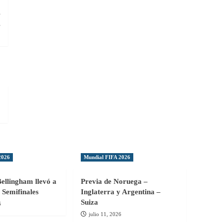
:
y
”
2026
Mundial FIFA 2026
Bellingham llevó a
Previa de Noruega –
 Semifinales
Inglaterra y Argentina –
Suiza
6
julio 11, 2026