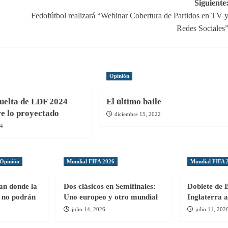
Siguiente
n
Fedofútbol realizará “Webinar Cobertura de Partidos en TV 
Redes Sociales
Opinión
uelta de LDF 2024
El último baile
re lo proyectado
diciembre 15, 2022
24
Opinión
Mundial FIFA 2026
Mundial FIFA 
gan donde la
Dos clásicos en Semifinales:
Doblete de 
ol no podrán
Uno europeo y otro mundial
Inglaterra a
julio 14, 2026
julio 11, 202