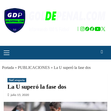
Saltar
al
contenido
Menú
principal
Portada
»
PUBLICACIONES
»
La U superó la fase dos
SinCategoria
La U superó la fase dos
julio 15, 2020