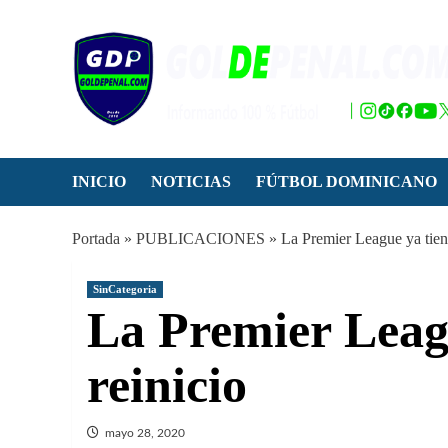
Saltar
al
contenido
INICIO
NOTICIAS
FÚTBOL DOMINICANO
Portada
»
PUBLICACIONES
»
La Premier League ya tiene
SinCategoria
La Premier Leagu
reinicio
mayo 28, 2020