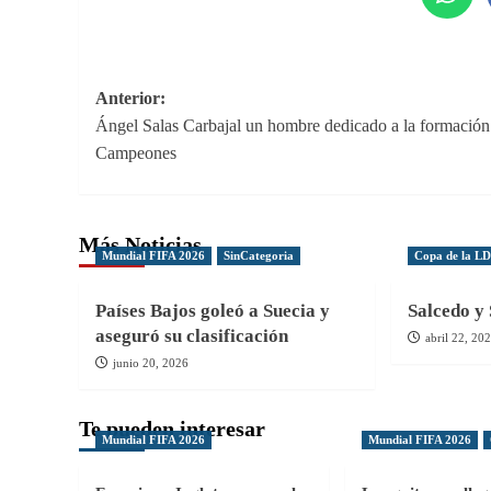
Navegación
Anterior:
Ángel Salas Carbajal un hombre dedicado a la formación
de
Campeones
entradas
Más Noticias
Mundial FIFA 2026
SinCategoria
Copa de la L
Países Bajos goleó a Suecia y
Salcedo y 
aseguró su clasificación
abril 22, 20
junio 20, 2026
Te pueden interesar
Mundial FIFA 2026
Mundial FIFA 2026