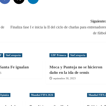
Siguiente
 de
Finaliza fase I e inicia la II del ciclo de charlas para entrenadore
de fútbo
DF
SinCategoria
LDF Primera
SinCategoria
Santa Fe igualan
Moca y Pantoja no se hicieron
daño en la ida de semis
25
septiembre 30, 2023
Opinión
Mundial FIFA 2026
Mundial FIFA 