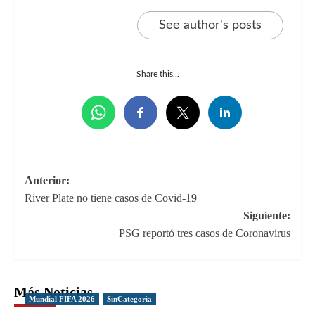
See author's posts
Share this...
Navegación
Anterior:
River Plate no tiene casos de Covid-19
de
Siguiente:
entradas
PSG reportó tres casos de Coronavirus
Más Noticias
Mundial FIFA 2026
SinCategoria