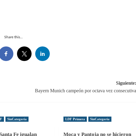
Share this...
Siguiente
Bayern Munich campeón por octava vez consecutiv
DF
SinCategoria
LDF Primera
SinCategoria
Santa Fe igualan
Moca y Pantoja no se hicieron