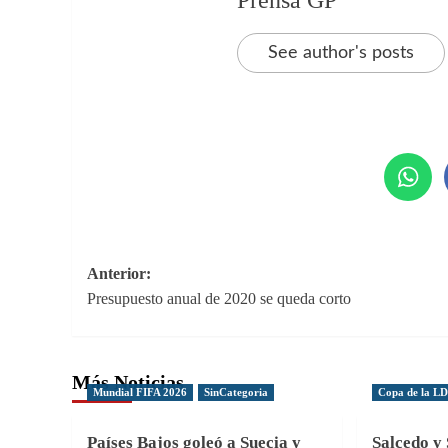
See author's posts
Navegación
Anterior:
Presupuesto anual de 2020 se queda corto
de
entradas
Más Noticias
Mundial FIFA 2026
SinCategoria
Copa de la L
Países Bajos goleó a Suecia y
Salcedo y 