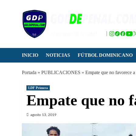
Saltar
al
contenido
INICIO
NOTICIAS
FÚTBOL DOMINICANO
Portada
»
PUBLICACIONES
»
Empate que no favorece a
LDF Primera
Empate que no f
agosto 13, 2019