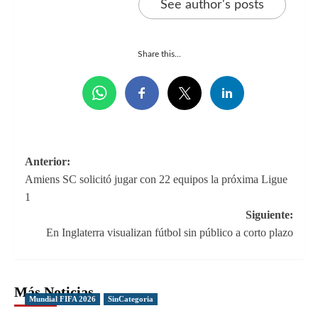
See author's posts
Share this...
Navegación
Anterior:
Amiens SC solicitó jugar con 22 equipos la próxima Ligue
de
1
entradas
Siguiente:
En Inglaterra visualizan fútbol sin público a corto plazo
Más Noticias
Mundial FIFA 2026
SinCategoria