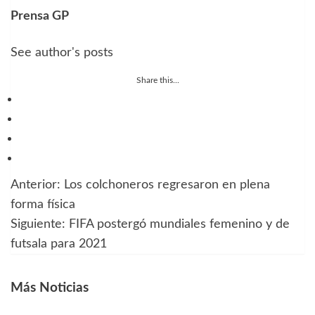
Prensa GP
See author's posts
Share this...
Anterior:
Los colchoneros regresaron en plena
Navegación
forma física
de
Siguiente:
FIFA postergó mundiales femenino y de
futsala para 2021
entradas
Más Noticias