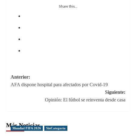
Share this...
Navegación
Anterior:
AFA dispone hospital para afectados por Covid-19
de
Siguiente:
entradas
Opinión: El fútbol se reinventa desde casa
Más Noticias
Mundial FIFA 2026
SinCategoria