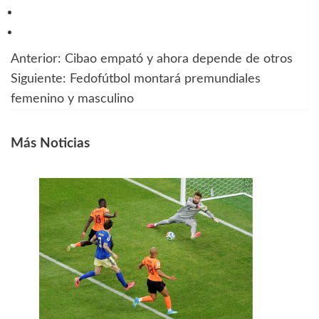
Anterior:
Cibao empató y ahora depende de otros
Navegación
Siguiente:
Fedofútbol montará premundiales
de
femenino y masculino
entradas
Más Noticias