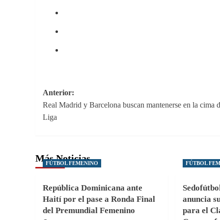
Navegación
Anterior:
Real Madrid y Barcelona buscan mantenerse en la cima 
de
Liga
entradas
Más Noticias
FÚTBOL FEMENINO
FÚTBOL FE
República Dominicana ante
Sedofútbo
Haití por el pase a Ronda Final
anuncia su
del Premundial Femenino
para el Cl