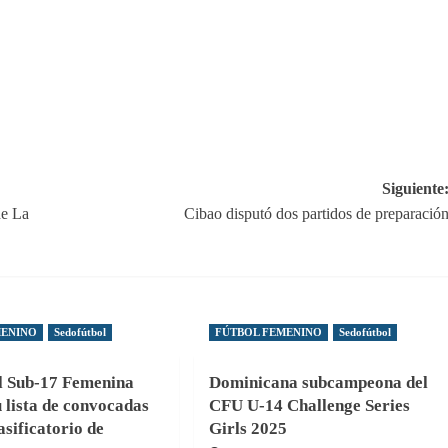
Siguiente
de La
Cibao disputó dos partidos de preparació
MENINO
Sedofútbol
FÚTBOL FEMENINO
Sedofútbol
l Sub-17 Femenina
Dominicana subcampeona del
 lista de convocadas
CFU U-14 Challenge Series
asificatorio de
Girls 2025