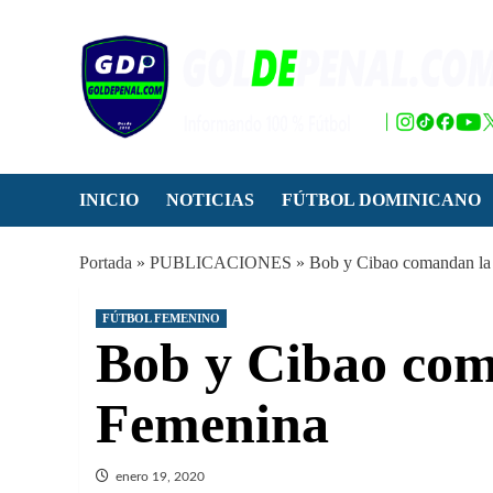
Saltar
al
contenido
INICIO
NOTICIAS
FÚTBOL DOMINICANO
Portada
»
PUBLICACIONES
»
Bob y Cibao comandan la
FÚTBOL FEMENINO
Bob y Cibao com
Femenina
enero 19, 2020