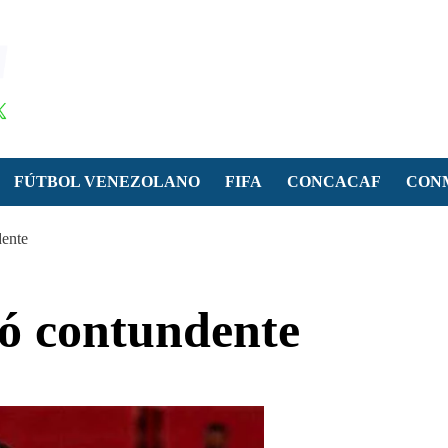
FÚTBOL VENEZOLANO
FIFA
CONCACAF
CON
dente
só contundente