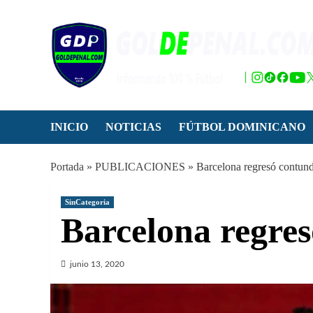
Saltar
al
contenido
INICIO
NOTICIAS
FÚTBOL DOMINICANO
Portada
»
PUBLICACIONES
»
Barcelona regresó contun
SinCategoria
Barcelona regre
junio 13, 2020