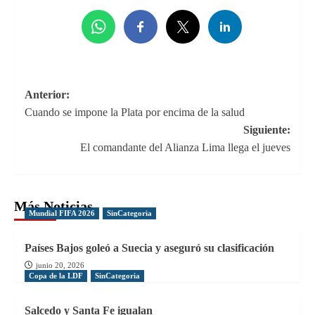
Navegación
Anterior:
Cuando se impone la Plata por encima de la salud
de
Siguiente:
entradas
El comandante del Alianza Lima llega el jueves
Más Noticias
Mundial FIFA 2026
SinCategoria
Países Bajos goleó a Suecia y aseguró su clasificación
junio 20, 2026
Copa de la LDF
SinCategoria
Salcedo y Santa Fe igualan