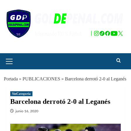
Saltar
al
contenido
Menú
principal
Portada
»
PUBLICACIONES
»
Barcelona derrotó 2-0 al Leganés
SinCategoria
Barcelona derrotó 2-0 al Leganés
junio 16, 2020