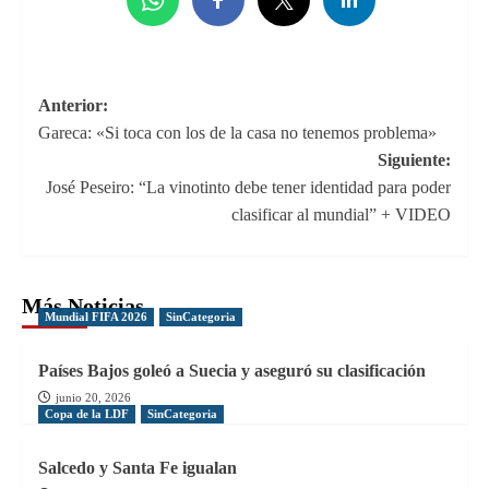
Navegación
Anterior:
Gareca: «Si toca con los de la casa no tenemos problema»
de
Siguiente:
entradas
José Peseiro: “La vinotinto debe tener identidad para poder
clasificar al mundial” + VIDEO
Más Noticias
Mundial FIFA 2026
SinCategoria
Países Bajos goleó a Suecia y aseguró su clasificación
junio 20, 2026
Copa de la LDF
SinCategoria
Salcedo y Santa Fe igualan