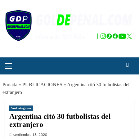
Saltar
al
contenido
Menú
principal
Portada
»
PUBLICACIONES
»
Argentina citó 30 futbolistas del
extranjero
SinCategoria
Argentina citó 30 futbolistas del
extranjero
septiembre 18, 2020