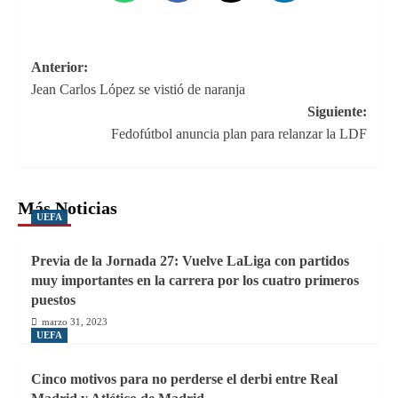
Navegación
Anterior:
Jean Carlos López se vistió de naranja
de
Siguiente:
entradas
Fedofútbol anuncia plan para relanzar la LDF
Más Noticias
UEFA
Previa de la Jornada 27: Vuelve LaLiga con partidos
muy importantes en la carrera por los cuatro primeros
puestos
marzo 31, 2023
UEFA
Cinco motivos para no perderse el derbi entre Real