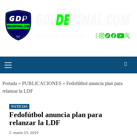
Saltar
al
contenido
Menú
principal
Portada
»
PUBLICACIONES
»
Fedofútbol anuncia plan para
relanzar la LDF
NOTICIAS
Fedofútbol anuncia plan para
relanzar la LDF
marzo 15, 2019