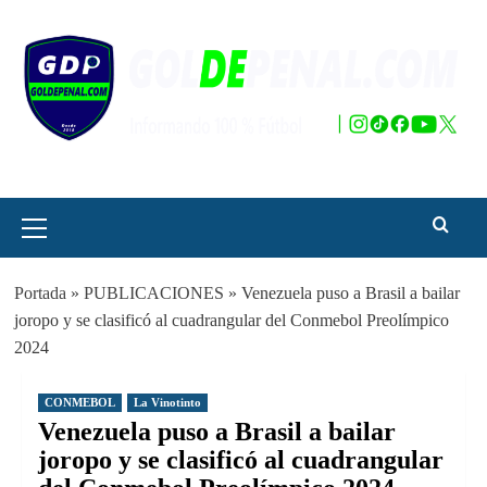
Saltar
al
contenido
Menú
principal
Portada
»
PUBLICACIONES
»
Venezuela puso a Brasil a bailar
joropo y se clasificó al cuadrangular del Conmebol Preolímpico
2024
CONMEBOL
La Vinotinto
Venezuela puso a Brasil a bailar
joropo y se clasificó al cuadrangular