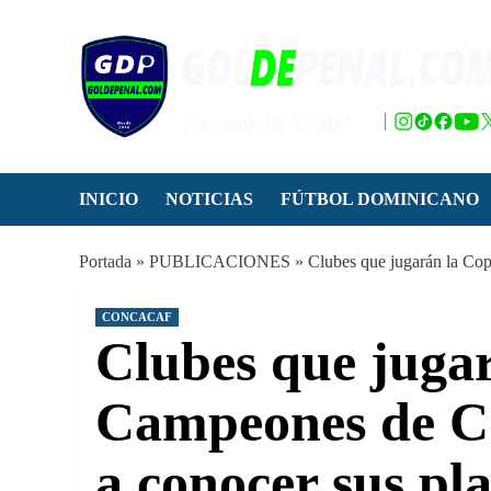
Saltar
al
contenido
INICIO
NOTICIAS
FÚTBOL DOMINICANO
Portada
»
PUBLICACIONES
»
Clubes que jugarán la Cop
CONCACAF
Clubes que juga
Campeones de Co
a conocer sus pla