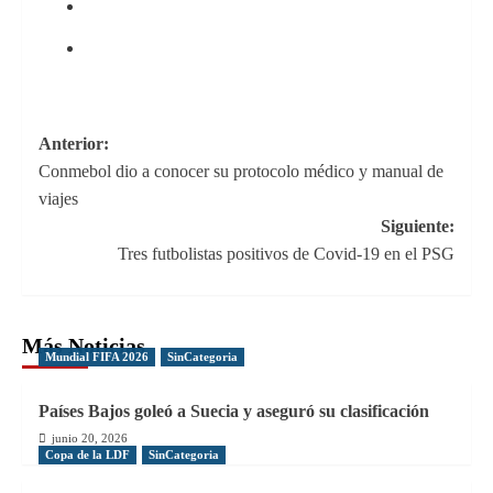
Navegación
Anterior:
Conmebol dio a conocer su protocolo médico y manual de
de
viajes
entradas
Siguiente:
Tres futbolistas positivos de Covid-19 en el PSG
Más Noticias
Mundial FIFA 2026
SinCategoria
Países Bajos goleó a Suecia y aseguró su clasificación
junio 20, 2026
Copa de la LDF
SinCategoria