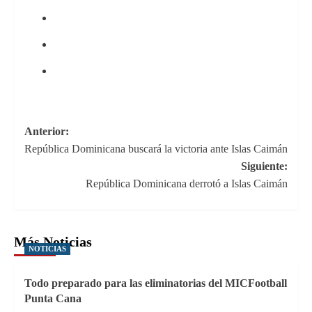
Navegación
Anterior:
República Dominicana buscará la victoria ante Islas Caimán
de
Siguiente:
entradas
República Dominicana derrotó a Islas Caimán
Más Noticias
NOTICIAS
Todo preparado para las eliminatorias del MICFootball
Punta Cana