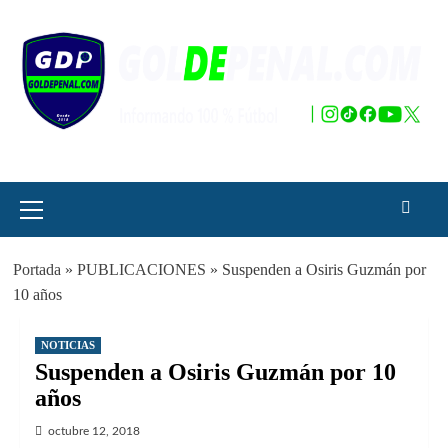
Saltar
al
contenido
Menú
principal
Portada
»
PUBLICACIONES
»
Suspenden a Osiris Guzmán por
10 años
NOTICIAS
Suspenden a Osiris Guzmán por 10
años
octubre 12, 2018