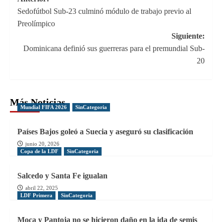
Navegación
Sedofútbol Sub-23 culminó módulo de trabajo previo al
de
Preolímpico
entradas
Siguiente:
Dominicana definió sus guerreras para el premundial Sub-
20
Más Noticias
Mundial FIFA 2026
SinCategoria
Países Bajos goleó a Suecia y aseguró su clasificación
junio 20, 2026
Copa de la LDF
SinCategoria
Salcedo y Santa Fe igualan
abril 22, 2025
LDF Primera
SinCategoria
Moca y Pantoja no se hicieron daño en la ida de semis