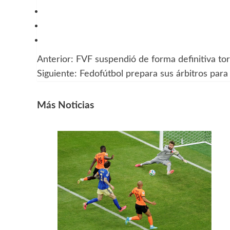
Anterior:
FVF suspendió de forma definitiva t
Navegación
Siguiente:
Fedofútbol prepara sus árbitros par
de
entradas
Más Noticias