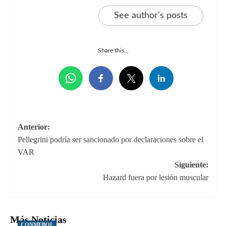
See author's posts
Share this...
Navegación
Anterior:
Pellegrini podría ser sancionado por declaraciones sobre el
de
VAR
entradas
Siguiente:
Hazard fuera por lesión muscular
Más Noticias
CONMEBOL