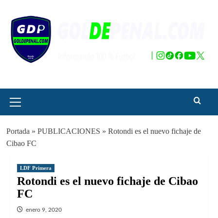
Saltar
al
contenido
Menú
principal
Portada
»
PUBLICACIONES
»
Rotondi es el nuevo fichaje de
Cibao FC
LDF Primera
Rotondi es el nuevo fichaje de Cibao
FC
enero 9, 2020