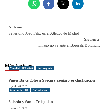
Navegación
Anterior:
Se lesionó Joao Félix en el Atlético de Madrid
de
Siguiente:
entradas
Thiago no va ante el Borussia Dortmund
Más Noticias
Mundial FIFA 2026
SinCategoria
Países Bajos goleó a Suecia y aseguró su clasificación
junio 20, 2026
Copa de la LDF
SinCategoria
Salcedo y Santa Fe igualan
abril 22, 2025