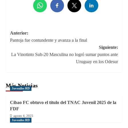
Navegación
Anterior:
Pantoja fue contundente y avanza a la final
de
Siguiente:
entradas
La Vinotinto Sub-20 Masculina no logró sumar puntos ante
Uruguay en los Odesur
Más Noticias
Juveniles RD
Cibao FC obtuvo el título del TNAC Juvenil 2025 de la
FDF
agosto 4, 2025
Juveniles RD