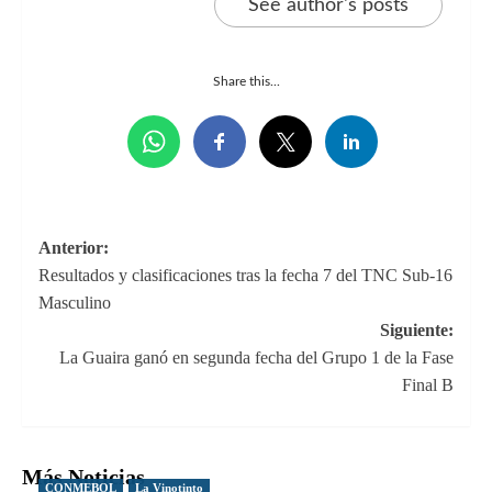
See author's posts
Share this...
Navegación
Anterior:
Resultados y clasificaciones tras la fecha 7 del TNC Sub-16
de
Masculino
entradas
Siguiente:
La Guaira ganó en segunda fecha del Grupo 1 de la Fase
Final B
Más Noticias
CONMEBOL
La Vinotinto