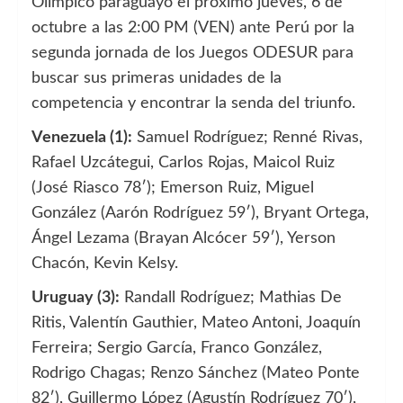
Olímpico paraguayo el próximo jueves, 6 de
octubre a las 2:00 PM (VEN) ante Perú por la
segunda jornada de los Juegos ODESUR para
buscar sus primeras unidades de la
competencia y encontrar la senda del triunfo.
Venezuela (1):
Samuel Rodríguez; Renné Rivas,
Rafael Uzcátegui, Carlos Rojas, Maicol Ruiz
(José Riasco 78′); Emerson Ruiz, Miguel
González (Aarón Rodríguez 59′), Bryant Ortega,
Ángel Lezama (Brayan Alcócer 59′), Yerson
Chacón, Kevin Kelsy.
Uruguay (3):
Randall Rodríguez; Mathias De
Ritis, Valentín Gauthier, Mateo Antoni, Joaquín
Ferreira; Sergio García, Franco González,
Rodrigo Chagas; Renzo Sánchez (Mateo Ponte
82′), Guillermo López (Agustín Rodríguez 70′),