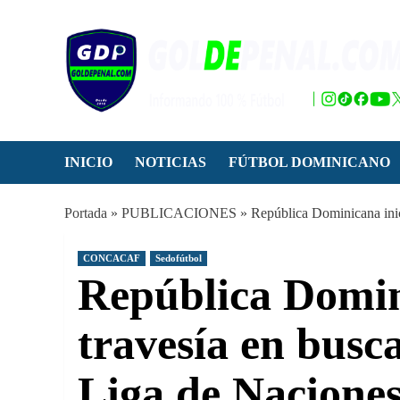
Saltar
al
contenido
INICIO
NOTICIAS
FÚTBOL DOMINICANO
Portada
»
PUBLICACIONES
»
República Dominicana inic
CONCACAF
Sedofútbol
República Domin
travesía en busca
Liga de Nacione