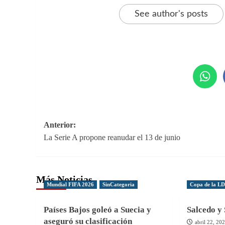
See author's posts
Navegación
Anterior:
La Serie A propone reanudar el 13 de junio
de
entradas
Más Noticias
Mundial FIFA 2026
SinCategoria
Copa de la L
Países Bajos goleó a Suecia y
Salcedo y 
aseguró su clasificación
abril 22, 20