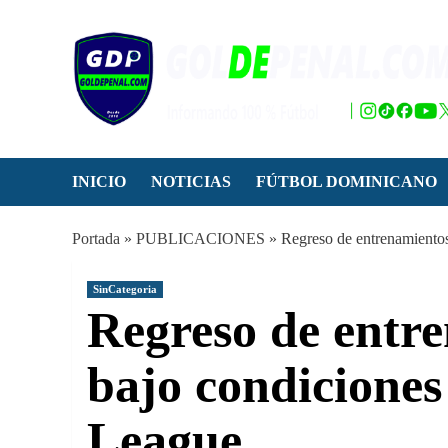
Saltar
al
contenido
INICIO
NOTICIAS
FÚTBOL DOMINICANO
Portada
»
PUBLICACIONES
»
Regreso de entrenamientos
SinCategoria
Regreso de entr
bajo condiciones
League