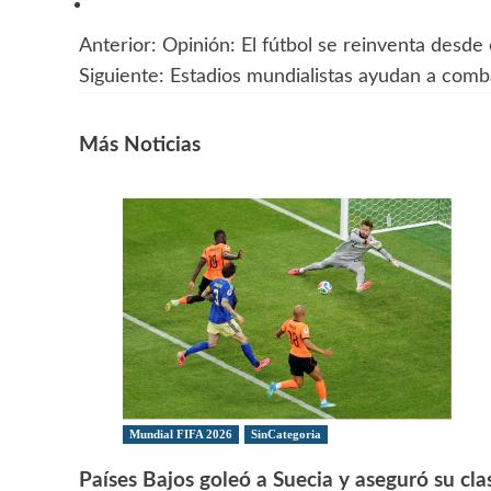
Anterior:
Opinión: El fútbol se reinventa desde
Navegación
Siguiente:
Estadios mundialistas ayudan a com
de
entradas
Más Noticias
Mundial FIFA 2026
SinCategoria
Países Bajos goleó a Suecia y aseguró su clas