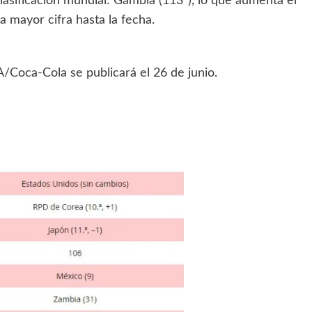
lasificación mundial: Gambia (113ª), lo que aumenta el
 mayor cifra hasta la fecha.
/Coca-Cola se publicará el 26 de junio.