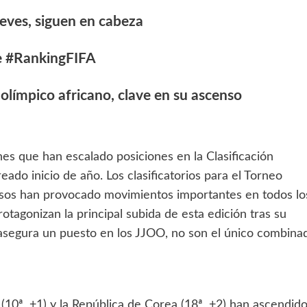
eves, siguen en cabeza
te #RankingFIFA
o olímpico africano, clave en su ascenso
nes que han escalado posiciones en la Clasificación
do inicio de año. Los clasificatorios para el Torneo
osos han provocado movimientos importantes en todos lo
otagonizan la principal subida de esta edición tras su
asegura un puesto en los JJOO, no son el único combina
a (10ª, +1) y la República de Corea (18ª, +2) han ascendid