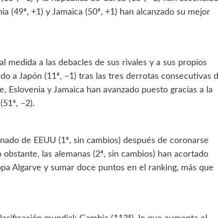
nia (49ª, +1) y Jamaica (50ª, +1) han alcanzado su mejor
l medida a las debacles de sus rivales y a sus propios
o a Japón (11ª, –1) tras las tres derrotas consecutivas 
e, Eslovenia y Jamaica han avanzado puesto gracias a la
51ª, –2).
reinado de EEUU (1ª, sin cambios) después de coronarse
obstante, las alemanas (2ª, sin cambios) han acortado
Copa Algarve y sumar doce puntos en el ranking, más que