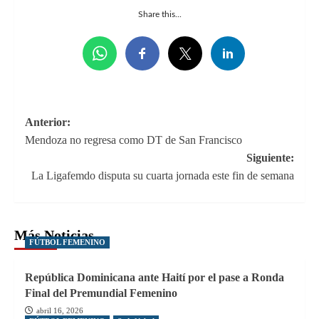
Share this...
Navegación
Anterior:
Mendoza no regresa como DT de San Francisco
de
Siguiente:
entradas
La Ligafemdo disputa su cuarta jornada este fin de semana
Más Noticias
FÚTBOL FEMENINO
República Dominicana ante Haití por el pase a Ronda
Final del Premundial Femenino
abril 16, 2026