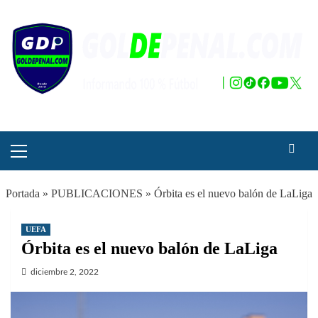
Saltar
al
contenido
Menú
principal
Portada
»
PUBLICACIONES
»
Órbita es el nuevo balón de LaLiga
UEFA
Órbita es el nuevo balón de LaLiga
diciembre 2, 2022