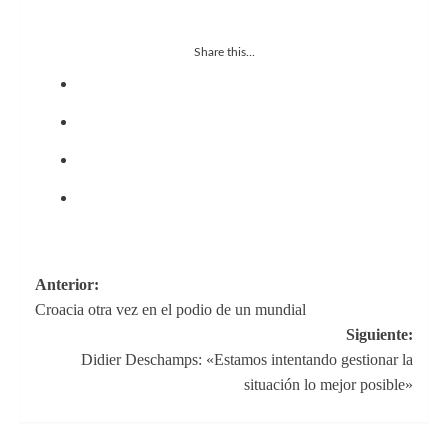
Share this...
Navegación
Anterior:
Croacia otra vez en el podio de un mundial
de
Siguiente:
entradas
Didier Deschamps: «Estamos intentando gestionar la
situación lo mejor posible»