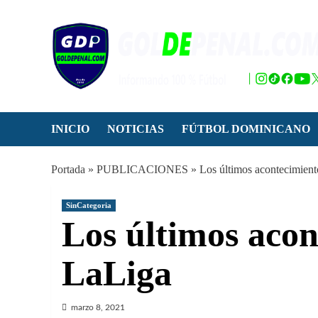
Saltar
al
contenido
INICIO
NOTICIAS
FÚTBOL DOMINICANO
Portada
»
PUBLICACIONES
»
Los últimos acontecimien
SinCategoria
Los últimos acon
LaLiga
marzo 8, 2021