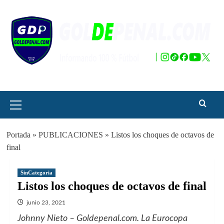
Saltar
al
contenido
Menú
principal
Portada
»
PUBLICACIONES
»
Listos los choques de octavos de
final
SinCategoria
Listos los choques de octavos de final
junio 23, 2021
Johnny Nieto – Goldepenal.com. La Eurocopa