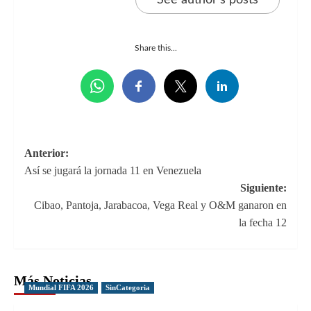
Share this...
Navegación
Anterior:
Así se jugará la jornada 11 en Venezuela
de
Siguiente:
entradas
Cibao, Pantoja, Jarabacoa, Vega Real y O&M ganaron en
la fecha 12
Más Noticias
Mundial FIFA 2026
SinCategoria