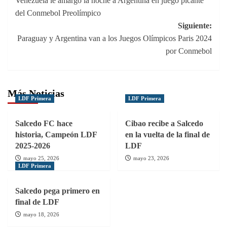
Venezuela le amargó la noche a Argentina en juego picante
de
del Conmebol Preolímpico
entradas
Siguiente:
Paraguay y Argentina van a los Juegos Olímpicos Paris 2024
por Conmebol
Más Noticias
LDF Primera
LDF Primera
Salcedo FC hace
Cibao recibe a Salcedo
historia, Campeón LDF
en la vuelta de la final de
2025-2026
LDF
mayo 25, 2026
mayo 23, 2026
LDF Primera
Salcedo pega primero en
final de LDF
mayo 18, 2026