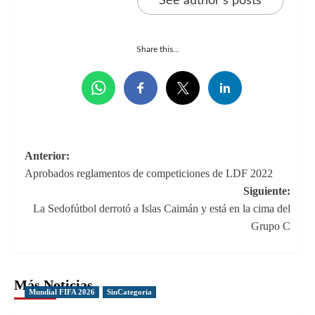
See author's posts
Share this...
Navegación
Anterior:
Aprobados reglamentos de competiciones de LDF 2022
de
Siguiente:
entradas
La Sedofútbol derrotó a Islas Caimán y está en la cima del
Grupo C
Más Noticias
Mundial FIFA 2026
SinCategoria