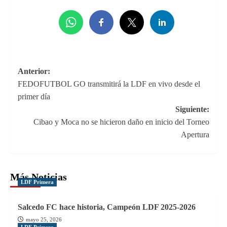
Navegación
Anterior:
FEDOFUTBOL GO transmitirá la LDF en vivo desde el
de
primer día
entradas
Siguiente:
Cibao y Moca no se hicieron daño en inicio del Torneo
Apertura
Más Noticias
LDF Primera
Salcedo FC hace historia, Campeón LDF 2025-2026
mayo 25, 2026
LDF Primera