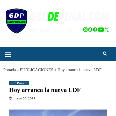
Saltar
al
contenido
Menú
principal
Portada
»
PUBLICACIONES
»
Hoy arranca la nueva LDF
LDF Primera
Hoy arranca la nueva LDF
marzo 30, 2019