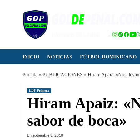
Saltar
al
contenido
INICIO
NOTICIAS
FÚTBOL DOMINICANO
Portada
»
PUBLICACIONES
»
Hiram Apaiz: «Nos llevam
LDF Primera
Hiram Apaiz: «N
sabor de boca»
septiembre 3, 2018