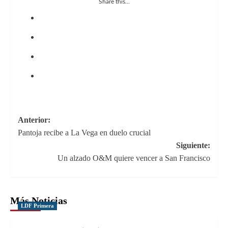
Share this...
Navegación
Anterior:
Pantoja recibe a La Vega en duelo crucial
de
Siguiente:
entradas
Un alzado O&M quiere vencer a San Francisco
Más Noticias
LDF Primera