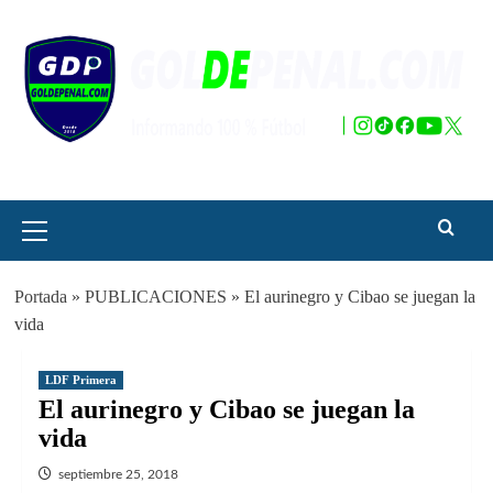
Saltar
al
contenido
Menú
principal
Portada
»
PUBLICACIONES
»
El aurinegro y Cibao se juegan la
vida
LDF Primera
El aurinegro y Cibao se juegan la
vida
septiembre 25, 2018