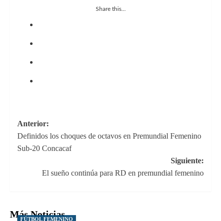
Share this...
Navegación
Anterior:
Definidos los choques de octavos en Premundial Femenino
de
Sub-20 Concacaf
entradas
Siguiente:
El sueño continúa para RD en premundial femenino
Más Noticias
FÚTBOL FEMENINO