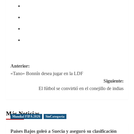
Navegación
Anterior:
«Tano» Bonnín desea jugar en la LDF
de
Siguiente:
entradas
El fútbol se convirtió en el conejillo de indias
Más Noticias
Mundial FIFA 2026
SinCategoria
Países Bajos goleó a Suecia y aseguró su clasificación