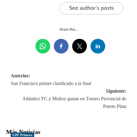
See author's posts
Share this...
Navegación
Anterior:
San Francisco primer clasificado a la final
de
Siguiente:
entradas
Atlántico FC y Muñoz ganan en Torneo Provincial de
Puerto Plata
Más Noticias
LDF Primera