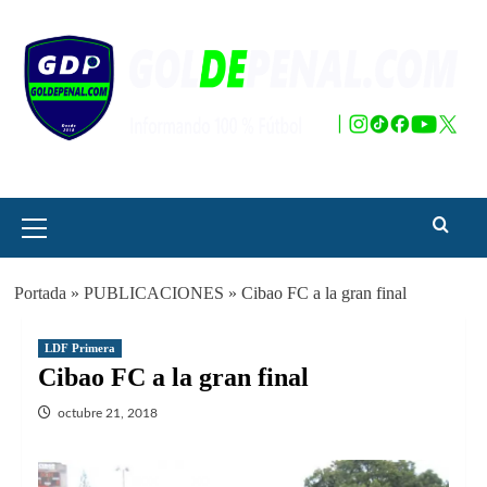
Saltar
al
contenido
Menú
principal
Portada
»
PUBLICACIONES
»
Cibao FC a la gran final
LDF Primera
Cibao FC a la gran final
octubre 21, 2018