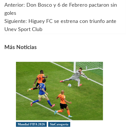
Anterior:
Don Bosco y 6 de Febrero pactaron sin
Navegación
goles
de
Siguiente:
Higuey FC se estrena con triunfo ante
Unev Sport Club
entradas
Más Noticias
Mundial FIFA 2026
SinCategoria