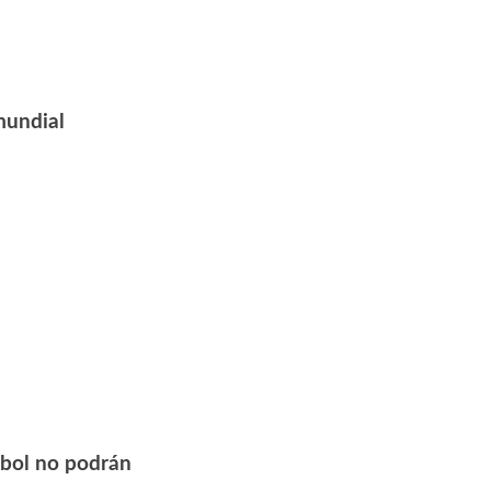
 mundial
útbol no podrán