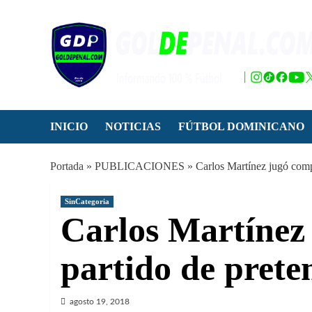
Saltar
al
contenido
INICIO
NOTICIAS
FÚTBOL DOMINICANO
Portada
»
PUBLICACIONES
»
Carlos Martínez jugó comp
SinCategoria
Carlos Martínez
partido de pret
agosto 19, 2018