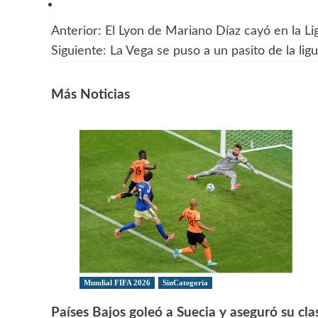
Anterior:
El Lyon de Mariano Díaz cayó en la Li
Navegación
Siguiente:
La Vega se puso a un pasito de la ligui
de
entradas
Más Noticias
Mundial FIFA 2026
SinCategoria
Países Bajos goleó a Suecia y aseguró su clas