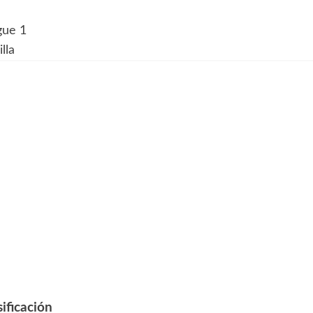
gue 1
lla
ificación