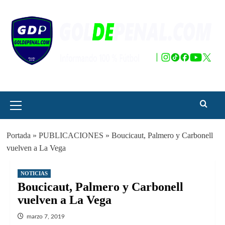
Saltar
al
contenido
Menú
principal
Portada
»
PUBLICACIONES
»
Boucicaut, Palmero y Carbonell
vuelven a La Vega
NOTICIAS
Boucicaut, Palmero y Carbonell
vuelven a La Vega
marzo 7, 2019