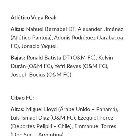
Atlético Vega Real:
Altas:
Nahuel Bernabei DT, Alexander Jiménez
(Atlético Pantoja), Adonis Rodríguez (Jarabacoa
FC), Jonacio Yaquel.
Bajas:
Ronald Batista DT (O&M FC), Kelvin
Durán (O&M FC), Yefri Reyes (O&M FC),
Joseph Bocius (O&M FC).
Cibao FC:
Altas:
Miguel Lloyd (Árabe Unido – Panamá),
Luís Ismael Díaz (O&M FC), Ezequiel Pérez
(Deportes Pelipill – Chile), Emmanuel Torres
(Doc Suc – Argentina).